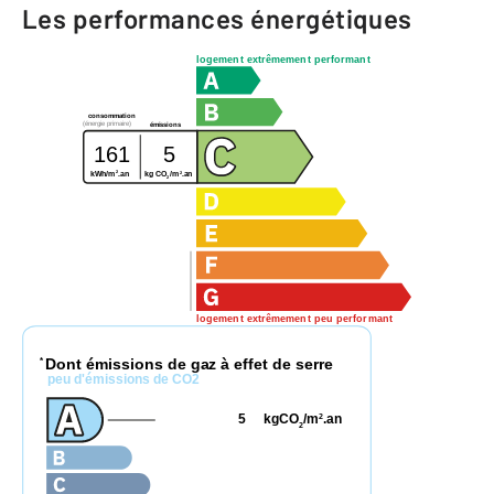
Les performances énergétiques
logement extrêmement performant
consommation
(énergie primaire)
émissions
161
5
2
2
kg CO
/m
.an
kWh/m
.an
2
logement extrêmement peu performant
Dont émissions de gaz à effet de serre
*
peu d'émissions de CO2
5
kgCO
/m
.an
2
2