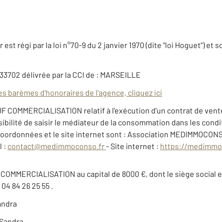
est régi par la loi n°70-9 du 2 janvier 1970 (dite "loi Hoguet") et 
33702 délivrée par la CCI de : MARSEILLE
es barèmes d'honoraires de l'agence, cliquez ici
UF COMMERCIALISATION relatif à l'exécution d'un contrat de vente
ibilité de saisir le médiateur de la consommation dans les condit
oordonnées et le site internet sont : Association MEDIMMOCONSO
 :
contact@medimmoconso.fr
- Site internet :
https://medimmo
F COMMERCIALISATION au capital de 8000 €, dont le siège socia
4 84 26 25 55 .
andra
Sandra