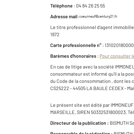
Téléphone
: 04 84 26 25 55
:
Adresse mail
Le titre professionnel d'agent immobilier 
1972
Carte professionnelle n°
: 131020180000
Barèmes d'honoraires
:
Pour consulter l
En cas de litige avec la société IMMONE
consommateur est informé qu'il a la poss
du Code de la consommation , dont les c
CS25222 - 44505 LA BAULE CEDEX - Mail
Le présent site est édité par IMMONEU
MARSEILLE, SIREN 50332531800023, Tél 0
Directeur de la publication :
BISMUTH S
Responsable de la rédaction :
BISMUTH 