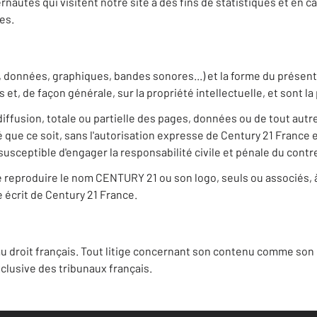
rnautes qui visitent notre site à des fins de statistiques et en
es.
, données, graphiques, bandes sonores...) et la forme du présent s
es et, de façon générale, sur la propriété intellectuelle, et sont 
iffusion, totale ou partielle des pages, données ou de tout autr
que ce soit, sans l'autorisation expresse de Century 21 France e
usceptible d'engager la responsabilité civile et pénale du contr
u de reproduire le nom CENTURY 21 ou son logo, seuls ou associés,
le écrit de Century 21 France.
u droit français. Tout litige concernant son contenu comme son u
lusive des tribunaux français.