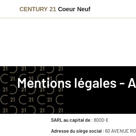
CENTURY 21
Coeur Neuf
La société
Mentions légales -
Nom commercial
: CENTURY 21 Coeur N
Raison sociale
: IMMONEUF COMMERCIA
RCS
: MARSEILLE 503325318
SARL au capital de
: 8000 €
Adresse du siège social
: 60 AVENUE R