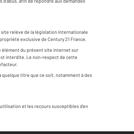
 cas d'abus, afin de répondre aux demandes
ite relève de la législation internationale
la propriété exclusive de Century 21 France.
e élément du présent site internet sur
st interdite. Le non-respect de cette
efacteur.
 à quelque titre que ce soit, notamment à des
tilisation et les recours susceptibles d'en