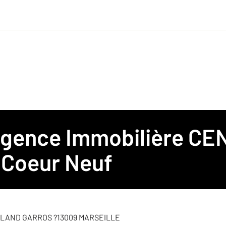
 Agence Immobilière
CEN
euf
Coeur Neuf
LISATION
OLAND GARROS ?13009 MARSEILLE