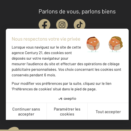
Parlons de vous, parlons biens
Votre agence est notée
Achat
Location
Vente
Gestion
9,4
/
10
10,0/10