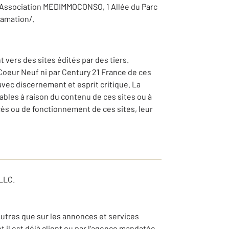
 : Association MEDIMMOCONSO, 1 Allée du Parc
amation/.
vers des sites édités par des tiers.
 Coeur Neuf ni par Century 21 France de ces
 avec discernement et esprit critique. La
bles à raison du contenu de ces sites ou à
cès ou de fonctionnement de ces sites, leur
LLC.
autres que sur les annonces et services
il est déjà client ou par l'agence mandatée