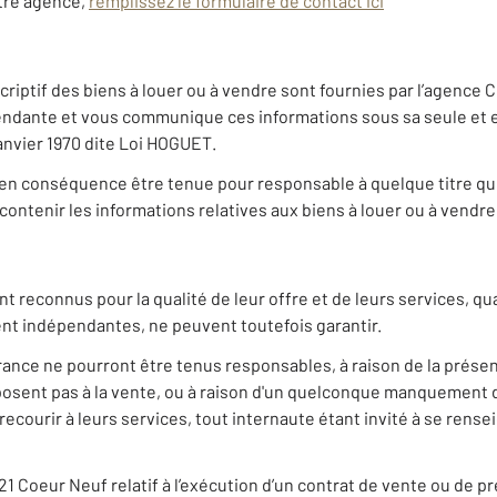
otre agence,
remplissez le formulaire de contact ici
riptif des biens à louer ou à vendre sont fournies par l’agence 
ndante et vous communique ces informations sous sa seule et en
 janvier 1970 dite Loi HOGUET.
en conséquence être tenue pour responsable à quelque titre que c
ontenir les informations relatives aux biens à louer ou à vendre 
nt reconnus pour la qualité de leur offre et de leurs services, 
nt indépendantes, ne peuvent toutefois garantir.
nce ne pourront être tenus responsables, à raison de la présen
roposent pas à la vente, ou à raison d'un quelconque manquement 
 recourir à leurs services, tout internaute étant invité à se ren
21 Coeur Neuf relatif à l’exécution d’un contrat de vente ou de 