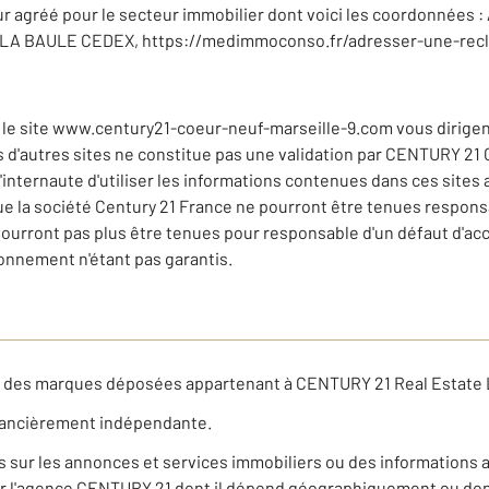
eur agréé pour le secteur immobilier dont voici les coordonnées
5 LA BAULE CEDEX, https://medimmoconso.fr/adresser-une-recl
 le site www.century21-coeur-neuf-marseille-9.com vous dirigent 
rs d'autres sites ne constitue pas une validation par CENTURY 21
 l'internaute d'utiliser les informations contenues dans ces sites
 la société Century 21 France ne pourront être tenues responsa
pourront pas plus être tenues pour responsable d'un défaut d'ac
nnement n'étant pas garantis.
t des marques déposées appartenant à CENTURY 21 Real Estate 
nancièrement indépendante.
ns sur les annonces et services immobiliers ou des informations 
r l'agence CENTURY 21 dont il dépend géographiquement ou dont 