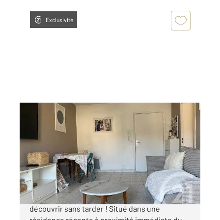
Exclusivité
MARSEILLE 13009
2
55,50 m
, 3 pièces
Ref : 482
Appartement T3 à vendre
195 000 €
EXCLUSIVITÉ CENTURY 21 CŒUR NEUF À
découvrir sans tarder ! Situé dans une
résidence récente à proximité immédiate du