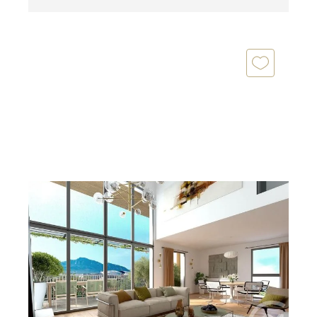
MARSEILLE 13010
2
110 m
, 4 pièces
Ref : 441
Appartement T4 à vendre
579 900 €