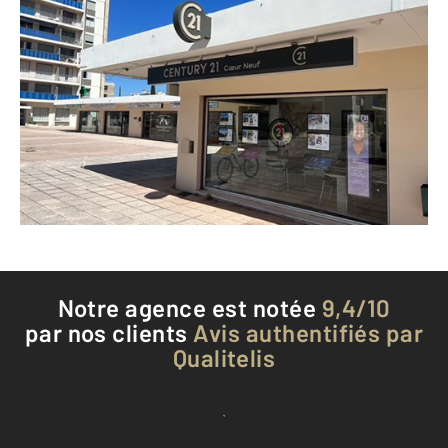
CENTURY 21 Coeur Neuf
38 allée des Pins
MARSEILLE - 13009
Envoyer un message
Téléphoner à l'agence
Notre agence est notée
9,4/10
par nos clients
Avis authentifiés par
Qualitelis
Voir tous les avis clients