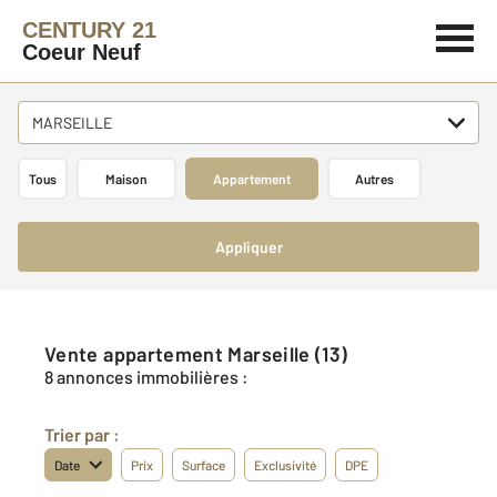
CENTURY 21
Coeur Neuf
MARSEILLE
Tous
Maison
Appartement
Autres
Appliquer
Vente appartement Marseille (13)
8 annonces immobilières :
Trier par :
Date
Prix
Surface
Exclusivité
DPE