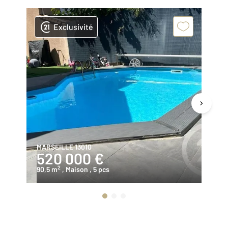
Exclusivité
MARSEILLE 13010
MA
520 000 €
5
2
90,5 m
, Maison
, 5 pcs
10