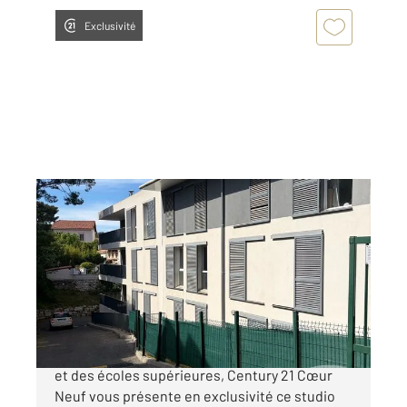
Exclusivité
MARSEILLE 13009
2
18,07 m
, 1 pièce
Ref : 477
Appartement Studio à vendre
97 000 €
A proximité immédiate de la faculté de Luminy
et des écoles supérieures, Century 21 Cœur
Neuf vous présente en exclusivité ce studio