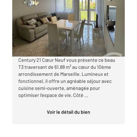
MARSEILLE 13010
2
61,88 m
, 3 pièces
Ref : 526
Appartement T3 à vendre
165 000 €
Visiter le site dédié
Century 21 Cœur Neuf vous présente ce beau
T3 traversant de 61.88 m² au cœur du 10ème
arrondissement de Marseille. Lumineux et
fonctionnel, il offre un agréable séjour avec
cuisine semi-ouverte, aménagée pour
optimiser l'espace de vie. Côté ...
Voir le détail du bien